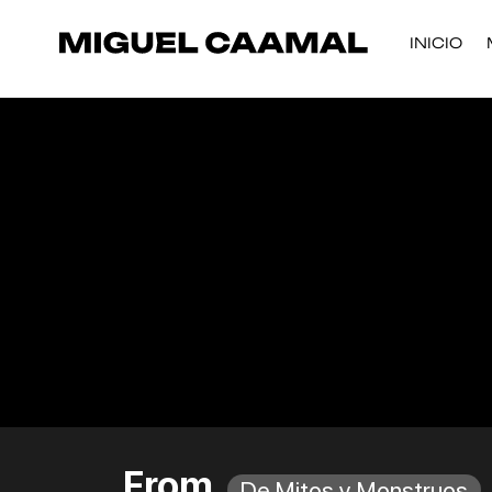
INICIO
From
De Mitos y Monstruos