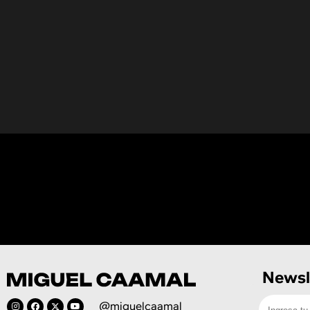
Newsl
@miguelcaamal