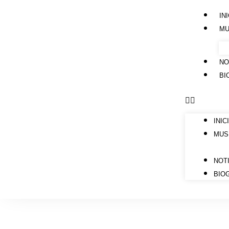
IN
MU
NO
BI
INIC
MUS
NOT
BIO