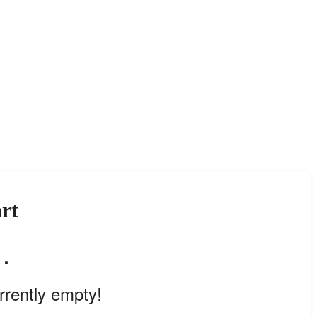
rt
…
urrently empty!