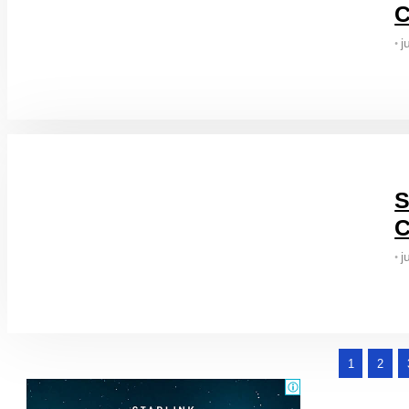
C
j
•
S
C
j
•
1
2