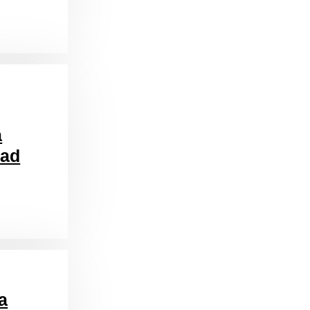
a
dad
a