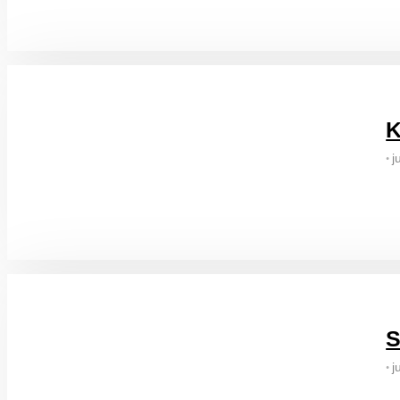
K
j
•
S
j
•