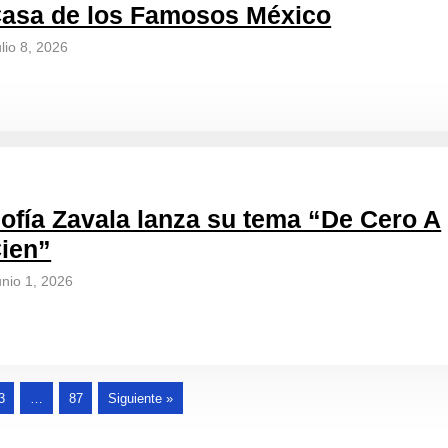
asa de los Famosos México
ulio 8, 2026
ofía Zavala lanza su tema “De Cero A
ien”
unio 1, 2026
3
…
87
Siguiente »