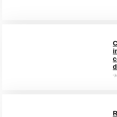
C
i
c
d
j
•
R