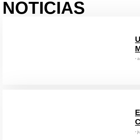
NOTICIAS
U
M
a
•
E
C
j
•