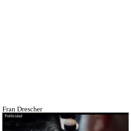
Fran Drescher
Publicidad
this video is unavailable