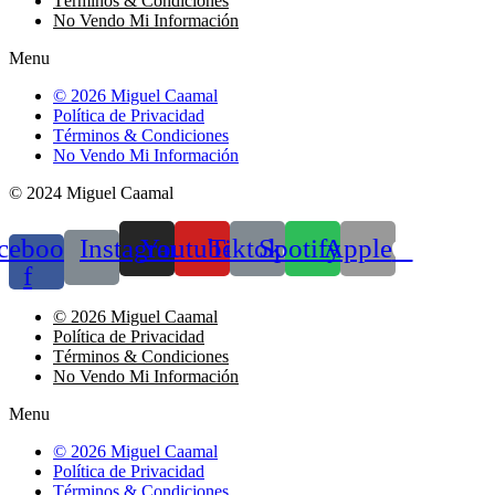
Términos & Condiciones
No Vendo Mi Información
Menu
© 2026 Miguel Caamal
Política de Privacidad
Términos & Condiciones
No Vendo Mi Información
© 2024 Miguel Caamal
cebook-
Instagram
Youtube
Tiktok
Spotify
Apple
f
© 2026 Miguel Caamal
Política de Privacidad
Términos & Condiciones
No Vendo Mi Información
Menu
© 2026 Miguel Caamal
Política de Privacidad
Términos & Condiciones