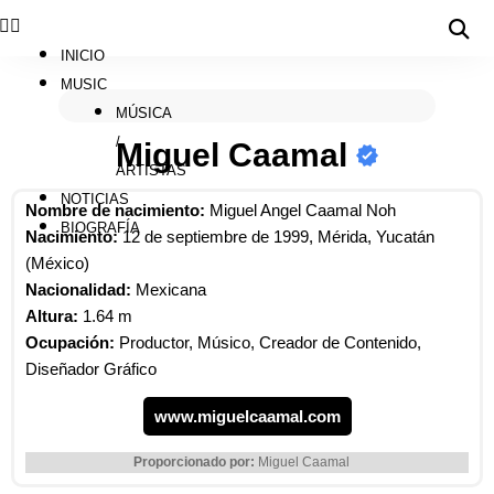
INICIO
MUSIC
MÚSICA
/
Miguel Caamal
ARTISTAS
NOTICIAS
Nombre de nacimiento:
Miguel Angel Caamal Noh
BIOGRAFÍA
Nacimiento:
12 de septiembre de 1999, Mérida, Yucatán
(México)
Nacionalidad:
Mexicana
Altura:
1.64 m
Ocupación:
Productor, Músico, Creador de Contenido,
Diseñador Gráfico
www.miguelcaamal.com
Proporcionado por:
Miguel Caamal