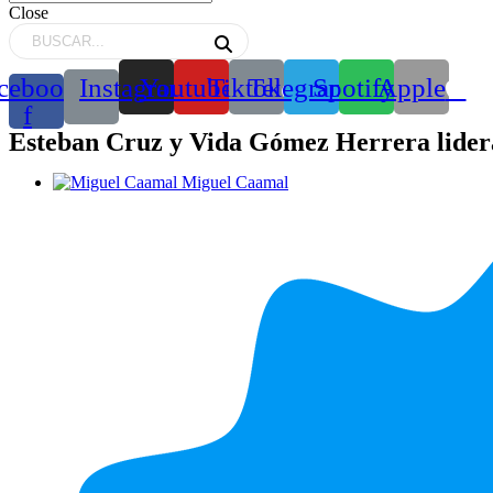
Close
cebook-
Instagram
Youtube
Tiktok
Telegram
Spotify
Apple
f
Esteban Cruz y Vida Gómez Herrera lider
Miguel Caamal