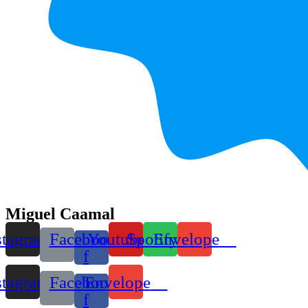
Miguel Caamal
stagram
Facebook-
Youtube
Spotify
Envelope
f
stagram
Facebook-
Envelope
f