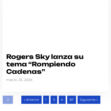
Rogers Sky lanza su
tema “Rompiendo
Cadenas”
marzo 25, 2026
« Anterior
1
3
4
87
Siguiente »
2