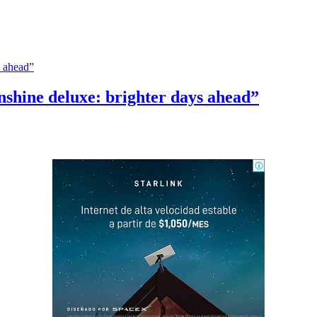
s ahead”
nshine deluxe: brighter days ahead”