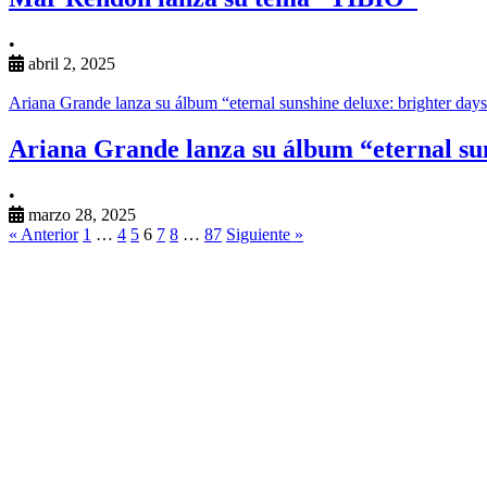
•
abril 2, 2025
Ariana Grande lanza su álbum “eternal sunshine deluxe: brighter day
Ariana Grande lanza su álbum “eternal su
•
marzo 28, 2025
« Anterior
1
…
4
5
6
7
8
…
87
Siguiente »