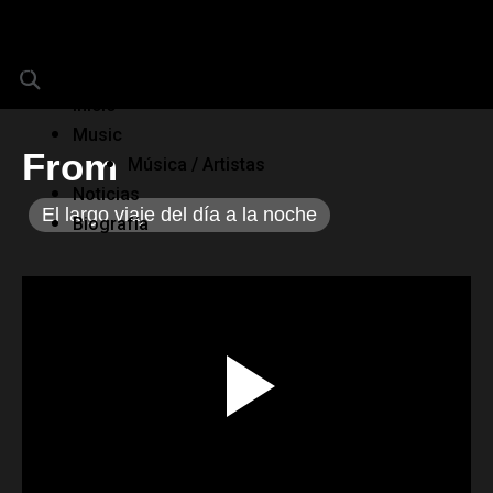
Inicio
Music
From
Música / Artistas
Noticias
El largo viaje del día a la noche
Biografía
00:00 / 00:00