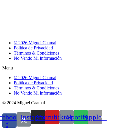
© 2026 Miguel Caamal
Política de Privacidad
Términos & Condiciones
No Vendo Mi Información
Menu
© 2026 Miguel Caamal
Política de Privacidad
Términos & Condiciones
No Vendo Mi Información
© 2024 Miguel Caamal
cebook-
Instagram
Youtube
Tiktok
Spotify
Apple
f