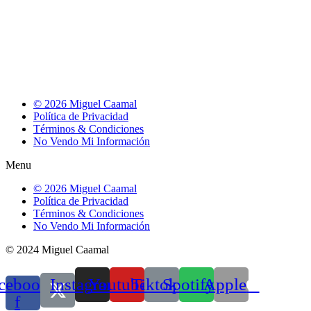
© 2026 Miguel Caamal
Política de Privacidad
Términos & Condiciones
No Vendo Mi Información
Menu
© 2026 Miguel Caamal
Política de Privacidad
Términos & Condiciones
No Vendo Mi Información
© 2024 Miguel Caamal
cebook-
Instagram
Youtube
Tiktok
Spotify
Apple
f