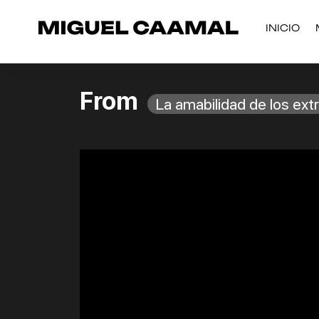
INICIO
From
La amabilidad de los ext