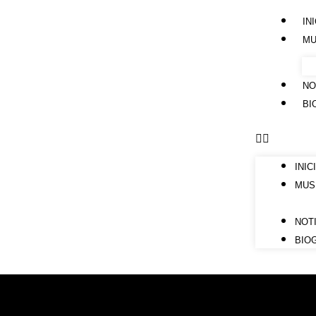
IN
MU
NO
BI
INIC
MUS
NOT
BIO