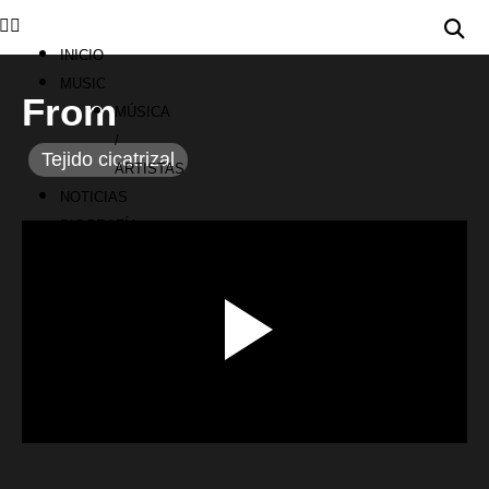
INICIO
MUSIC
From
MÚSICA
/
Tejido cicatrizal
ARTISTAS
NOTICIAS
BIOGRAFÍA
00:00 / 00:00