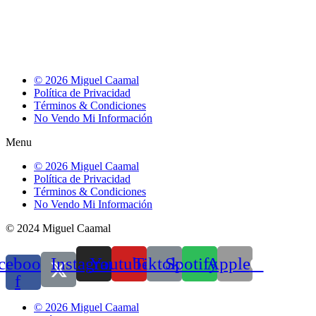
© 2026 Miguel Caamal
Política de Privacidad
Términos & Condiciones
No Vendo Mi Información
Menu
© 2026 Miguel Caamal
Política de Privacidad
Términos & Condiciones
No Vendo Mi Información
© 2024 Miguel Caamal
cebook-
Instagram
Youtube
Tiktok
Spotify
Apple
f
© 2026 Miguel Caamal