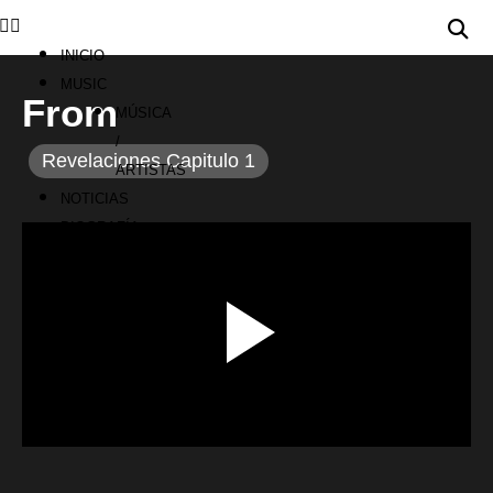
INICIO
MUSIC
From
MÚSICA
/
Revelaciones Capitulo 1
ARTISTAS
NOTICIAS
BIOGRAFÍA
00:00 / 00:00