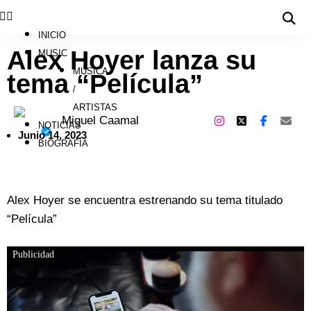
INICIO
Alex Hoyer lanza su
MUSIC
MÚSICA
tema “Película”
/
ARTISTAS
Miguel Caamal
NOTICIAS
Junio 14, 2023
BIOGRAFÍA
Alex Hoyer se encuentra estrenando su tema titulado
“Película”
Publicidad