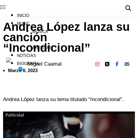
INICIO
Andrea López lanza su
MUSIC
MÚSICA
canción
/
“Incondicional”
ARTISTAS
NOTICIAS
Miguel Caamal
BIOGRAFÍA
Marzo 6, 2023
Andrea López lanza su tema titulado “Incondicional”.
Publicidad