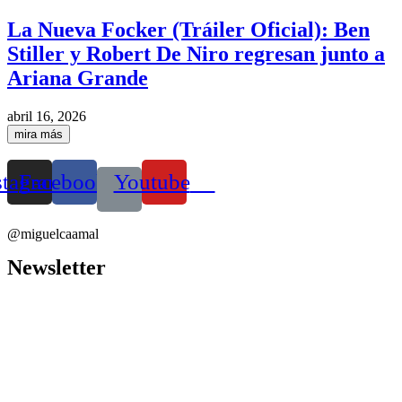
La Nueva Focker (Tráiler Oficial): Ben
Stiller y Robert De Niro regresan junto a
Ariana Grande
abril 16, 2026
mira más
stagram
Facebook
Youtube
@miguelcaamal
Newsletter