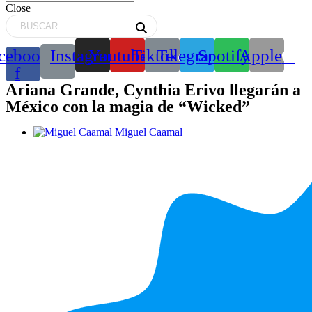
Close
cebook-
Instagram
Youtube
Tiktok
Telegram
Spotify
Apple
f
Ariana Grande, Cynthia Erivo llegarán a
México con la magia de “Wicked”
Miguel Caamal