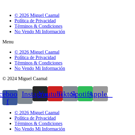
© 2026 Miguel Caamal
Política de Privacidad
Términos & Condiciones
No Vendo Mi Información
Menu
© 2026 Miguel Caamal
Política de Privacidad
Términos & Condiciones
No Vendo Mi Información
© 2024 Miguel Caamal
cebook-
Instagram
Youtube
Tiktok
Spotify
Apple
f
© 2026 Miguel Caamal
Política de Privacidad
Términos & Condiciones
No Vendo Mi Información