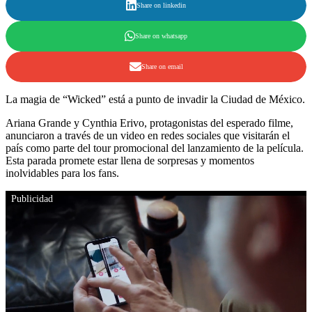
Share on linkedin
Share on whatsapp
Share on email
La magia de “Wicked” está a punto de invadir la Ciudad de México.
Ariana Grande y Cynthia Erivo, protagonistas del esperado filme,
anunciaron a través de un video en redes sociales que visitarán el
país como parte del tour promocional del lanzamiento de la película.
Esta parada promete estar llena de sorpresas y momentos
inolvidables para los fans.
Publicidad
MEDIA_ELEMENT_ERROR: Format error