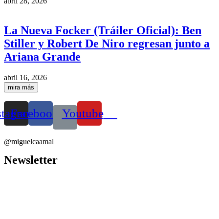
abril 28, 2026
La Nueva Focker (Tráiler Oficial): Ben
Stiller y Robert De Niro regresan junto a
Ariana Grande
abril 16, 2026
mira más
stagram
Facebook
Youtube
@miguelcaamal
Newsletter