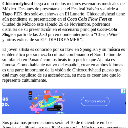
Chicocurlyhead
llega a uno de los mejores escenarios musicales de
México. Después de presentarse en el Festival Vaivén y abrirle a
Tiago PZK dos sold-out shows en El Lunario, Chicocurlyhead tiene
aún pendiente su presentación en el
Coca Cola Flow Fest
en
Ciudad de México este sábado 26 de Noviembre, podremos
disfrutar de su presentación en el escenario principal
Coca-Cola
Stage
a partir de las 2:30 pm en donde interpretará “Cheap Wine”
y otros éxitos de su EP “DIADREAMER”.
El joven artista es conocido por su flow en Spanglish y su música es
emblemática por su mezcla cultural combinando el Soul Latino de
su infancia en Panamá con los beats trap por los que Atlanta es
famosa. Como hablante nativo del español, crear en ambos idiomas
es una parte importante de la visión de Chicocurlyhead puesto que
está muy orgulloso de su ascendencia, su meta es crear arte que lo
represente culturalmente.
Sus próximas presentaciones serán el 10 de diciembre en Los
Ángeles, California y para 2023 regresará a México para presentarse