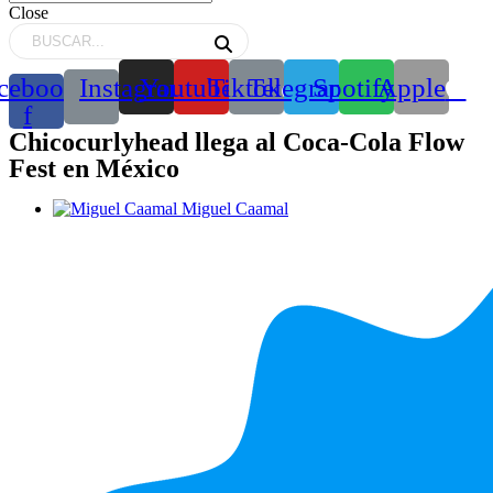
Close
cebook-
Instagram
Youtube
Tiktok
Telegram
Spotify
Apple
f
Chicocurlyhead llega al Coca-Cola Flow
Fest en México
Miguel Caamal