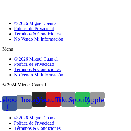
© 2026 Miguel Caamal
Política de Privacidad
Términos & Condiciones
No Vendo Mi Información
Menu
© 2026 Miguel Caamal
Política de Privacidad
Términos & Condiciones
No Vendo Mi Información
© 2024 Miguel Caamal
cebook-
Instagram
Youtube
Tiktok
Spotify
Apple
f
© 2026 Miguel Caamal
Política de Privacidad
Términos & Condiciones