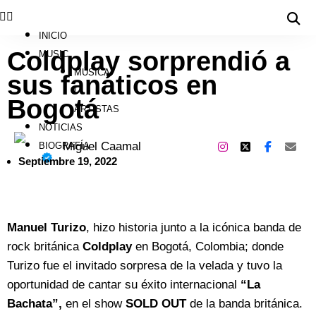
INICIO
Coldplay sorprendió a
MUSIC
MÚSICA
sus fanáticos en
/
Bogotá
ARTISTAS
NOTICIAS
Miguel Caamal
BIOGRAFÍA
Septiembre 19, 2022
Manuel Turizo
, hizo historia junto a la icónica banda de
rock británica
Coldplay
en Bogotá, Colombia; donde
Turizo fue el invitado sorpresa de la velada y tuvo la
oportunidad de cantar su éxito internacional
“La
Bachata”,
en el show
SOLD OUT
de la banda británica.