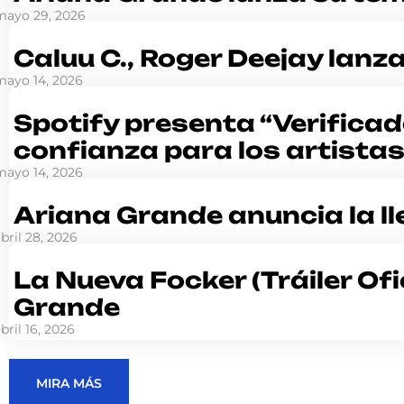
mayo 29, 2026
Caluu C., Roger Deejay lanz
mayo 14, 2026
Spotify presenta “Verificad
confianza para los artista
mayo 14, 2026
Ariana Grande anuncia la ll
bril 28, 2026
La Nueva Focker (Tráiler Ofic
Grande
bril 16, 2026
MIRA MÁS