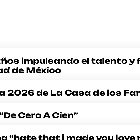
os impulsando el talento y 
dad de México
a 2026 de La Casa de los F
“De Cero A Cien”
a “hate that i made you love