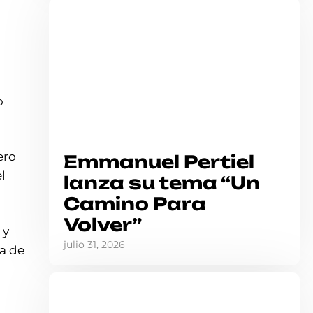
o
ero
Emmanuel Pertiel
l
lanza su tema “Un
Camino Para
Volver”
 y
julio 31, 2026
ra de