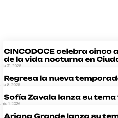
CINCODOCE celebra cinco añ
de la vida nocturna en Ciu
ulio 31, 2026
Regresa la nueva temporad
ulio 8, 2026
Sofía Zavala lanza su tema 
unio 1, 2026
Ariana Grande lanza su tem