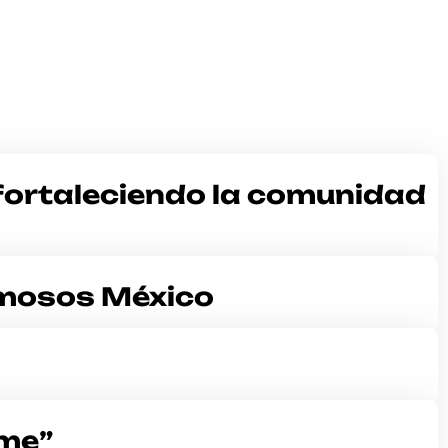
fortaleciendo la comunidad
amosos México
 me”