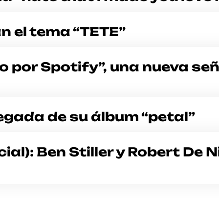
an el tema “TETE”
o por Spotify”, una nueva señ
s
egada de su álbum “petal”
ial): Ben Stiller y Robert De 