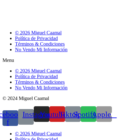
© 2026 Miguel Caamal
Política de Privacidad
Términos & Condiciones
No Vendo Mi Información
Menu
© 2026 Miguel Caamal
Política de Privacidad
Términos & Condiciones
No Vendo Mi Información
© 2024 Miguel Caamal
cebook-
Instagram
Youtube
Tiktok
Spotify
Apple
f
© 2026 Miguel Caamal
Política de Privacidad