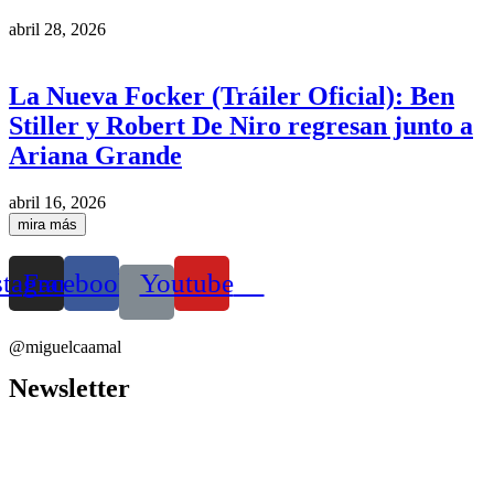
abril 28, 2026
La Nueva Focker (Tráiler Oficial): Ben
Stiller y Robert De Niro regresan junto a
Ariana Grande
abril 16, 2026
mira más
stagram
Facebook
Youtube
@miguelcaamal
Newsletter