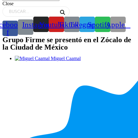
Close
cebook-
Instagram
Youtube
Tiktok
Telegram
Spotify
Apple
f
Grupo Firme se presentó en el Zócalo de
la Ciudad de México
Miguel Caamal