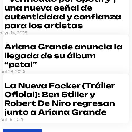
una nueva señal de
autenticidad y confianza
para los artistas
mayo 14, 2026
Ariana Grande anuncia la
llegada de su álbum
“petal”
bril 28, 2026
La Nueva Focker (Tráiler
Oficial): Ben Stiller y
Robert De Niro regresan
junto a Ariana Grande
bril 16, 2026