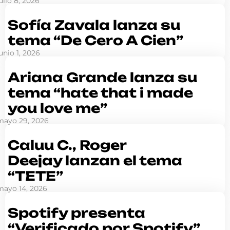
ulio 8, 2026
Sofía Zavala lanza su
tema “De Cero A Cien”
unio 1, 2026
Ariana Grande lanza su
tema “hate that i made
you love me”
mayo 29, 2026
Caluu C., Roger
Deejay lanzan el tema
“TETE”
mayo 14, 2026
Spotify presenta
“Verificado por Spotify”,