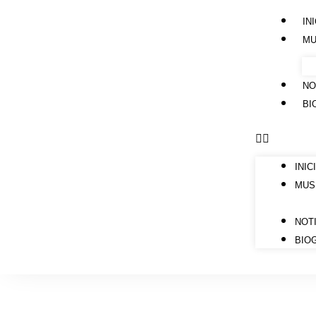
IN
MU
NO
BI
INIC
MUS
NOT
BIO