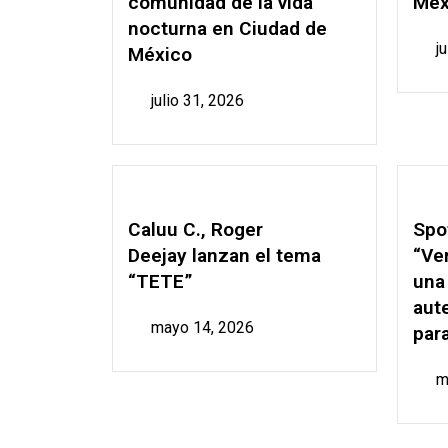
comunidad de la vida
Méx
nocturna en Ciudad de
j
México
julio 31, 2026
Caluu C., Roger
Spo
Deejay lanzan el tema
“Ver
“TETE”
una
aut
mayo 14, 2026
para
m