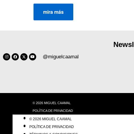
mira más
Newsl
@miguelcaamal
© 2026 MIGUEL CAAMAL
POLÍTICA DE PRIVACIDAD
TÉRMINOS & CONDICIONES
© 2026 MIGUEL CAAMAL
NO VENDO MI INFORMACIÓN
POLÍTICA DE PRIVACIDAD