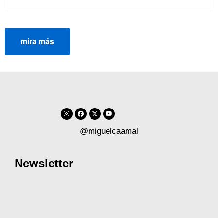
mira más
@miguelcaamal
Newsletter