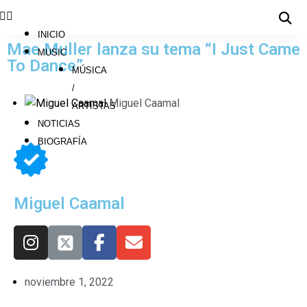
INICIO
Mae Muller lanza su tema “I Just Came
MUSIC
To Dance”
MÚSICA
/
Miguel Caamal
ARTISTAS
NOTICIAS
BIOGRAFÍA
Miguel Caamal
noviembre 1, 2022