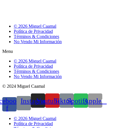
© 2026 Miguel Caamal
Política de Privacidad
Términos & Condiciones
No Vendo Mi Información
Menu
© 2026 Miguel Caamal
Política de Privacidad
Términos & Condiciones
No Vendo Mi Información
© 2024 Miguel Caamal
cebook-
Instagram
Youtube
Tiktok
Spotify
Apple
f
© 2026 Miguel Caamal
Política de Privacidad