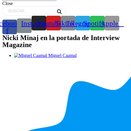
Close
cebook-
Instagram
Youtube
Tiktok
Telegram
Spotify
Apple
f
Nicki Minaj en la portada de Interview
Magazine
Miguel Caamal