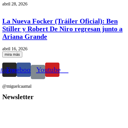
abril 28, 2026
La Nueva Focker (Tráiler Oficial): Ben
Stiller y Robert De Niro regresan junto a
Ariana Grande
abril 16, 2026
mira más
stagram
Facebook
Youtube
@miguelcaamal
Newsletter