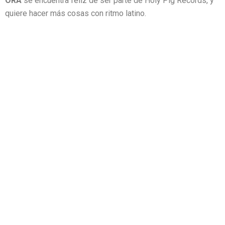
ORA
se encuentra feliz de ser parte de Holy Pig Records, y
quiere hacer más cosas con ritmo latino.