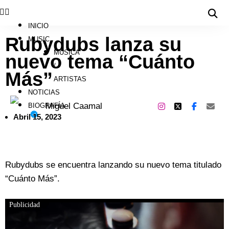
INICIO
Rubydubs lanza su
MUSIC
MÚSICA
nuevo tema “Cuánto
/
Más”
ARTISTAS
NOTICIAS
Miguel Caamal
BIOGRAFÍA
Abril 15, 2023
Rubydubs se encuentra lanzando su nuevo tema titulado
“Cuánto Más”.
Publicidad