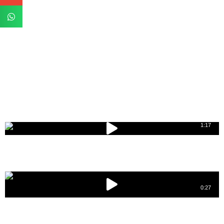
1:17
Una Historia De Baca Yucatán 2024
(Promocional)
0:27
Miguel Caamal | Entretenimiento, Música &
Contenido (Promocional)