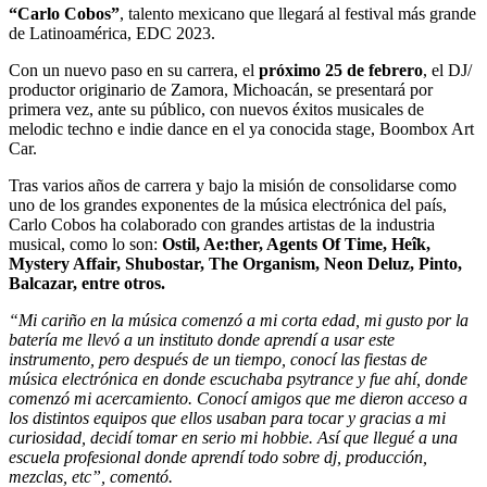
“Carlo Cobos”
, talento mexicano que llegará al festival más grande
de Latinoamérica, EDC 2023.
Con un nuevo paso en su carrera, el
próximo 25 de febrero
, el DJ/
productor originario de Zamora, Michoacán, se presentará por
primera vez, ante su público, con nuevos éxitos musicales de
melodic techno e indie dance en el ya conocida stage, Boombox Art
Car.
Tras varios años de carrera y bajo la misión de consolidarse como
uno de los grandes exponentes de la música electrónica del país,
Carlo Cobos ha colaborado con grandes artistas de la industria
musical, como lo son:
Ostil, Ae:ther, Agents Of Time, Heîk,
Mystery Affair, Shubostar, The Organism, Neon Deluz, Pinto,
Balcazar, entre otros.
“Mi cariño en la música comenzó a mi corta edad, mi gusto por la
batería me llevó a un instituto donde aprendí a usar este
instrumento, pero después de un tiempo, conocí las fiestas de
música electrónica en donde escuchaba psytrance y fue ahí, donde
comenzó mi acercamiento. Conocí amigos que me dieron acceso a
los distintos equipos que ellos usaban para tocar y gracias a mi
curiosidad, decidí tomar en serio mi hobbie. Así que llegué a una
escuela profesional donde aprendí todo sobre dj, producción,
mezclas, etc”, comentó.