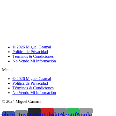
© 2026 Miguel Caamal
Política de Privacidad
Términos & Condiciones
No Vendo Mi Información
Menu
© 2026 Miguel Caamal
Política de Privacidad
Términos & Condiciones
No Vendo Mi Información
© 2024 Miguel Caamal
cebook-
Instagram
Youtube
Tiktok
Spotify
Apple