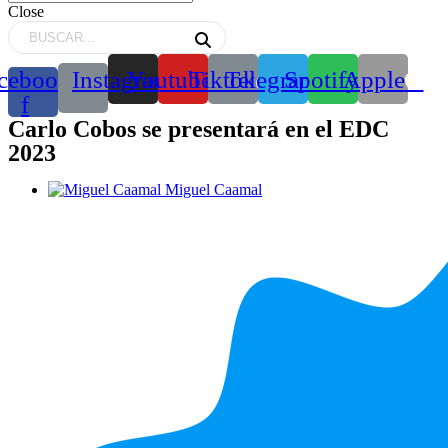
Close
cebook-
Instagram
Youtube
Tiktok
Telegram
Spotify
Apple
f
Carlo Cobos se presentará en el EDC
2023
Miguel Caamal