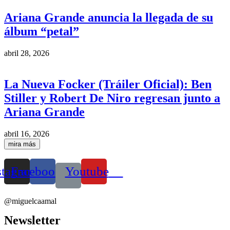
Ariana Grande anuncia la llegada de su
álbum “petal”
abril 28, 2026
La Nueva Focker (Tráiler Oficial): Ben
Stiller y Robert De Niro regresan junto a
Ariana Grande
abril 16, 2026
mira más
stagram
Facebook
Youtube
@miguelcaamal
Newsletter