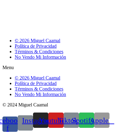
© 2026 Miguel Caamal
Política de Privacidad
Términos & Condiciones
No Vendo Mi Información
Menu
© 2026 Miguel Caamal
Política de Privacidad
Términos & Condiciones
No Vendo Mi Información
© 2024 Miguel Caamal
cebook-
Instagram
Youtube
Tiktok
Spotify
Apple
f