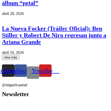
álbum “petal”
abril 28, 2026
La Nueva Focker (Tráiler Oficial): Ben
Stiller y Robert De Niro regresan junto a
Ariana Grande
abril 16, 2026
mira más
stagram
Facebook
Youtube
@miguelcaamal
Newsletter