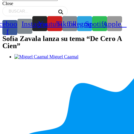
Close
cebook-
Instagram
Youtube
Tiktok
Telegram
Spotify
Apple
f
Sofía Zavala lanza su tema “De Cero A
Cien”
Miguel Caamal