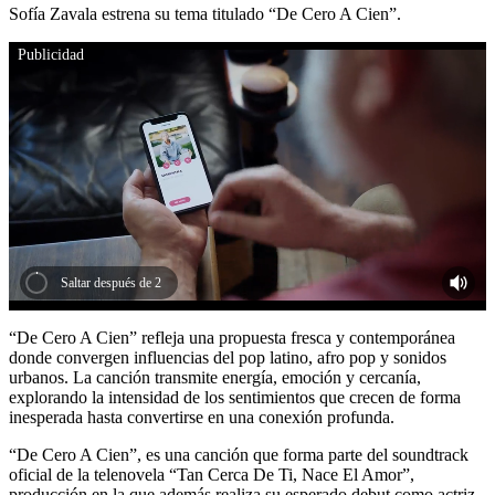
Sofía Zavala estrena su tema titulado “De Cero A Cien”.
Publicidad
Saltar después de 1
“De Cero A Cien” refleja una propuesta fresca y contemporánea
donde convergen influencias del pop latino, afro pop y sonidos
urbanos. La canción transmite energía, emoción y cercanía,
explorando la intensidad de los sentimientos que crecen de forma
inesperada hasta convertirse en una conexión profunda.
“De Cero A Cien”, es una canción que forma parte del soundtrack
oficial de la telenovela “Tan Cerca De Ti, Nace El Amor”,
producción en la que además realiza su esperado debut como actriz.