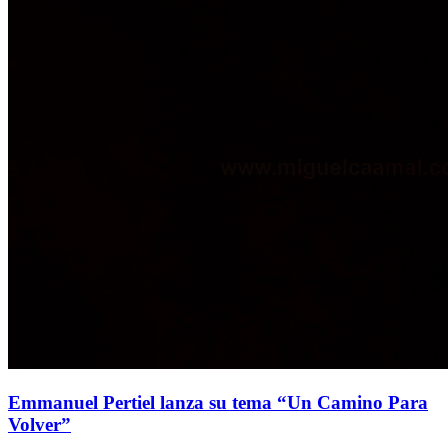
Emmanuel Pertiel lanza su tema “Un Camino Para
Volver”