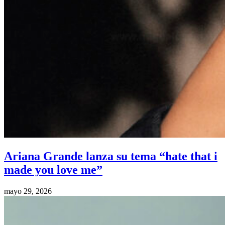
Ariana Grande lanza su tema “hate that i
made you love me”
mayo 29, 2026