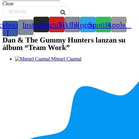
Close
cebook-
Instagram
Youtube
Tiktok
Telegram
Spotify
Apple
f
Dan & The Gummy Hunters lanzan su
álbum “Team Work”
Miguel Caamal