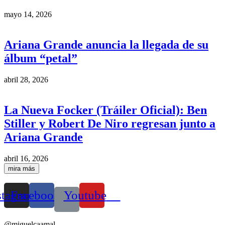
mayo 14, 2026
Ariana Grande anuncia la llegada de su
álbum “petal”
abril 28, 2026
La Nueva Focker (Tráiler Oficial): Ben
Stiller y Robert De Niro regresan junto a
Ariana Grande
abril 16, 2026
mira más
stagram
Facebook
Youtube
@miguelcaamal