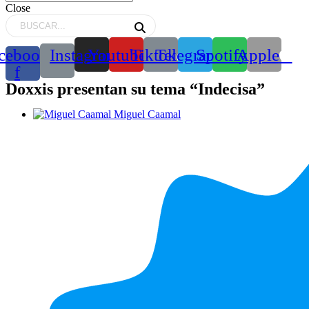
Close
cebook-
Instagram
Youtube
Tiktok
Telegram
Spotify
Apple
f
Doxxis presentan su tema “Indecisa”
Miguel Caamal