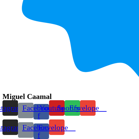
Miguel Caamal
stagram
Facebook-
Youtube
Spotify
Envelope
f
stagram
Facebook-
Envelope
f