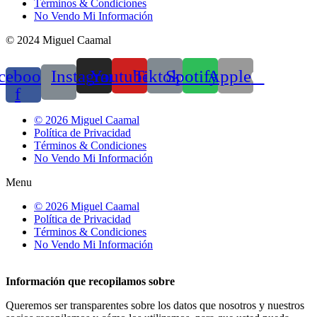
Términos & Condiciones
No Vendo Mi Información
© 2024 Miguel Caamal
cebook-
Instagram
Youtube
Tiktok
Spotify
Apple
f
© 2026 Miguel Caamal
Política de Privacidad
Términos & Condiciones
No Vendo Mi Información
Menu
© 2026 Miguel Caamal
Política de Privacidad
Términos & Condiciones
No Vendo Mi Información
Información que recopilamos sobre
Queremos ser transparentes sobre los datos que nosotros y nuestros