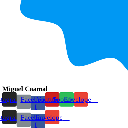
Miguel Caamal
stagram
Facebook-
Youtube
Spotify
Envelope
f
stagram
Facebook-
Envelope
f