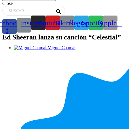
Close
cebook-
Instagram
Youtube
Tiktok
Telegram
Spotify
Apple
f
Ed Sheeran lanza su canción “Celestial”
Miguel Caamal