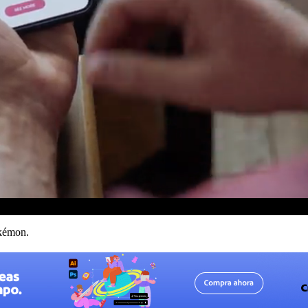
okémon.