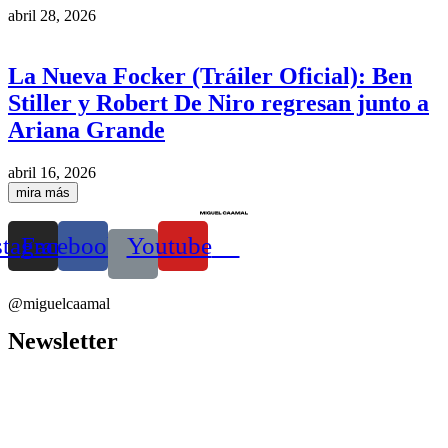
abril 28, 2026
La Nueva Focker (Tráiler Oficial): Ben
Stiller y Robert De Niro regresan junto a
Ariana Grande
abril 16, 2026
mira más
stagram
Facebook
Youtube
@miguelcaamal
Newsletter