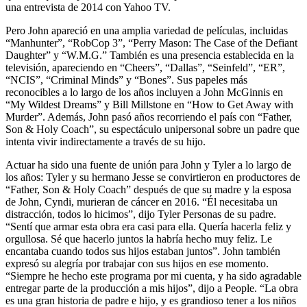
una entrevista de 2014 con Yahoo TV.
Pero John apareció en una amplia variedad de películas, incluidas
“Manhunter”, “RobCop 3”, “Perry Mason: The Case of the Defiant
Daughter” y “W.M.G.” También es una presencia establecida en la
televisión, apareciendo en “Cheers”, “Dallas”, “Seinfeld”, “ER”,
“NCIS”, “Criminal Minds” y “Bones”. Sus papeles más
reconocibles a lo largo de los años incluyen a John McGinnis en
“My Wildest Dreams” y Bill Millstone en “How to Get Away with
Murder”. Además, John pasó años recorriendo el país con “Father,
Son & Holy Coach”, su espectáculo unipersonal sobre un padre que
intenta vivir indirectamente a través de su hijo.
Actuar ha sido una fuente de unión para John y Tyler a lo largo de
los años: Tyler y su hermano Jesse se convirtieron en productores de
“Father, Son & Holy Coach” después de que su madre y la esposa
de John, Cyndi, murieran de cáncer en 2016. “Él necesitaba un
distracción, todos lo hicimos”, dijo Tyler Personas de su padre.
“Sentí que armar esta obra era casi para ella. Quería hacerla feliz y
orgullosa. Sé que hacerlo juntos la habría hecho muy feliz. Le
encantaba cuando todos sus hijos estaban juntos”. John también
expresó su alegría por trabajar con sus hijos en ese momento.
“Siempre he hecho este programa por mi cuenta, y ha sido agradable
entregar parte de la producción a mis hijos”, dijo a People. “La obra
es una gran historia de padre e hijo, y es grandioso tener a los niños