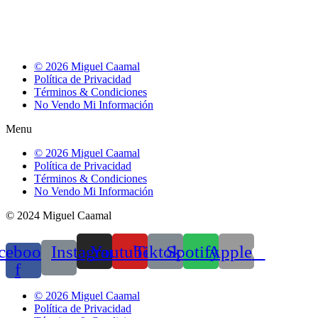
© 2026 Miguel Caamal
Política de Privacidad
Términos & Condiciones
No Vendo Mi Información
Menu
© 2026 Miguel Caamal
Política de Privacidad
Términos & Condiciones
No Vendo Mi Información
© 2024 Miguel Caamal
cebook-
Instagram
Youtube
Tiktok
Spotify
Apple
f
© 2026 Miguel Caamal
Política de Privacidad