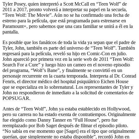
Tyler Posey, quien interpretó a Scott McCall en “Teen Wolf” de
2011 a 2017, pronto volverá a interpretar su papel en la secuela,
“Teen Wolf: The Movie”. Aún no se ha confirmado una fecha de
estreno para la película, que está programada para estrenarse en
Paramount+, pero sabemos que una cara familiar se unirá a él en la
pantalla.
Es posible que los fanáticos de toda la vida ya sepan que el padre de
Tyler, John, también es parte del universo de “Teen Wolf”. También
regresará para la película, reveló su hijo en Comic-Con en julio.
John apareció por primera vez en la serie web de 2011 “Teen Wolf:
Search For a Cure” y luego hizo un cameo en el noveno episodio
del programa, “Wolf’s Bane”, y finalmente se convirtió en un
personaje recurrente en la cuarta temporada. Interpreta al Dr. Conrad
Fenris, el director médico del hospital psiquiátrico Eichen House
que se especializa en lo sobrenatural. Los representantes de Tyler y
John no respondieron de inmediato a la solicitud de comentarios de
POPSUGAR.
Antes de “Teen Wolf”, John ya estaba establecido en Hollywood,
pero su carrera no ha estado exenta de contratiempos. Originalmente
fue elegido como Danny Tanner en “Full House”, pero fue
reemplazado por Bob Saget después de filmar el episodio piloto.
“No sabía en ese momento que [Saget] era el tipo que originalmente
querían, que simplemente no estaba disponible”, recordó John en