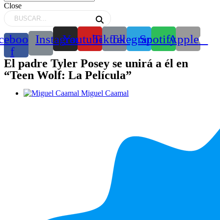
Close
cebook-
Instagram
Youtube
Tiktok
Telegram
Spotify
Apple
f
El padre Tyler Posey se unirá a él en
“Teen Wolf: La Película”
Miguel Caamal