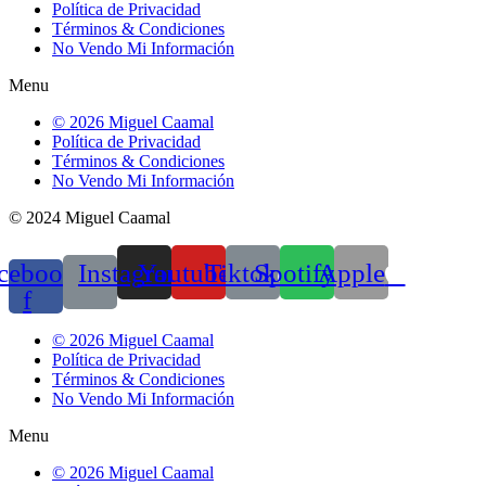
Política de Privacidad
Términos & Condiciones
No Vendo Mi Información
Menu
© 2026 Miguel Caamal
Política de Privacidad
Términos & Condiciones
No Vendo Mi Información
© 2024 Miguel Caamal
cebook-
Instagram
Youtube
Tiktok
Spotify
Apple
f
© 2026 Miguel Caamal
Política de Privacidad
Términos & Condiciones
No Vendo Mi Información
Menu
© 2026 Miguel Caamal