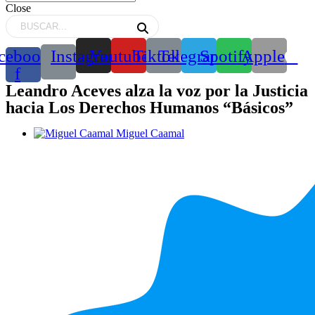
Close
cebook-
Instagram
Youtube
Tiktok
Telegram
Spotify
Apple
f
Leandro Aceves alza la voz por la Justicia
hacia Los Derechos Humanos “Básicos”
Miguel Caamal