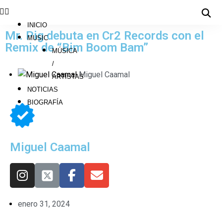
INICIO
Mr. Pig debuta en Cr2 Records con el
MUSIC
Remix de “Bim Boom Bam”
MÚSICA
/
Miguel Caamal
ARTISTAS
NOTICIAS
BIOGRAFÍA
Miguel Caamal
enero 31, 2024