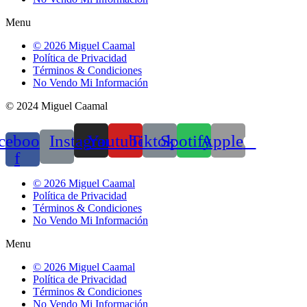
Menu
© 2026 Miguel Caamal
Política de Privacidad
Términos & Condiciones
No Vendo Mi Información
© 2024 Miguel Caamal
cebook-
Instagram
Youtube
Tiktok
Spotify
Apple
f
© 2026 Miguel Caamal
Política de Privacidad
Términos & Condiciones
No Vendo Mi Información
Menu
© 2026 Miguel Caamal
Política de Privacidad
Términos & Condiciones
No Vendo Mi Información