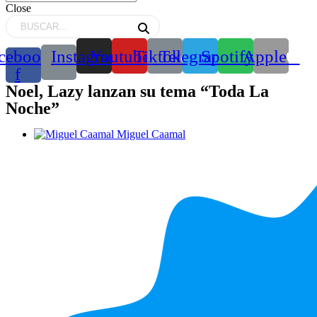
Close
cebook-
Instagram
Youtube
Tiktok
Telegram
Spotify
Apple
f
Noel, Lazy lanzan su tema “Toda La
Noche”
Miguel Caamal