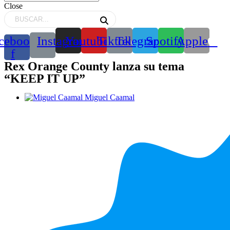
Close
cebook-
Instagram
Youtube
Tiktok
Telegram
Spotify
Apple
f
Rex Orange County lanza su tema
“KEEP IT UP”
Miguel Caamal