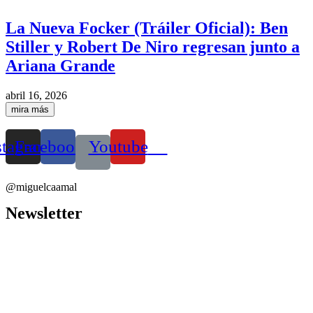
La Nueva Focker (Tráiler Oficial): Ben
Stiller y Robert De Niro regresan junto a
Ariana Grande
abril 16, 2026
mira más
stagram
Facebook
Youtube
@miguelcaamal
Newsletter