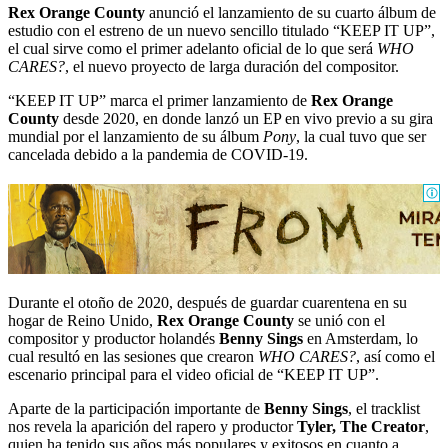
Rex Orange County
anunció el lanzamiento de su cuarto álbum de
estudio con el estreno de un nuevo sencillo titulado “KEEP IT UP”,
el cual sirve como el primer adelanto oficial de lo que será
WHO
CARES?
, el nuevo proyecto de larga duración del compositor.
“KEEP IT UP” marca el primer lanzamiento de
Rex Orange
County
desde 2020, en donde lanzó un EP en vivo previo a su gira
mundial por el lanzamiento de su álbum
Pony
, la cual tuvo que ser
cancelada debido a la pandemia de COVID-19.
Durante el otoño de 2020, después de guardar cuarentena en su
hogar de Reino Unido,
Rex Orange County
se unió con el
compositor y productor holandés
Benny Sings
en Amsterdam, lo
cual resultó en las sesiones que crearon
WHO CARES?
, así como el
escenario principal para el video oficial de “KEEP IT UP”.
Aparte de la participación importante de
Benny Sings
, el tracklist
nos revela la aparición del rapero y productor
Tyler, The Creator
,
quien ha tenido sus años más populares y exitosos en cuanto a