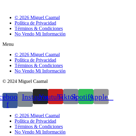
© 2026 Miguel Caamal
Política de Privacidad
Términos & Condiciones
No Vendo Mi Información
Menu
© 2026 Miguel Caamal
Política de Privacidad
Términos & Condiciones
No Vendo Mi Información
© 2024 Miguel Caamal
cebook-
Instagram
Youtube
Tiktok
Spotify
Apple
f
© 2026 Miguel Caamal
Política de Privacidad
Términos & Condiciones
No Vendo Mi Información