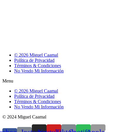
© 2026 Miguel Caamal
Política de Privacidad
Términos & Condiciones
No Vendo Mi Información
Menu
© 2026 Miguel Caamal
Política de Privacidad
Términos & Condiciones
No Vendo Mi Información
© 2024 Miguel Caamal
cebook-
Instagram
Youtube
Tiktok
Spotify
Apple