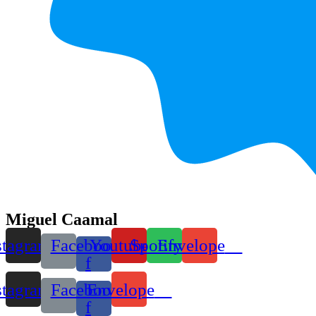
Miguel Caamal
stagram
Facebook-
Youtube
Spotify
Envelope
f
stagram
Facebook-
Envelope
f