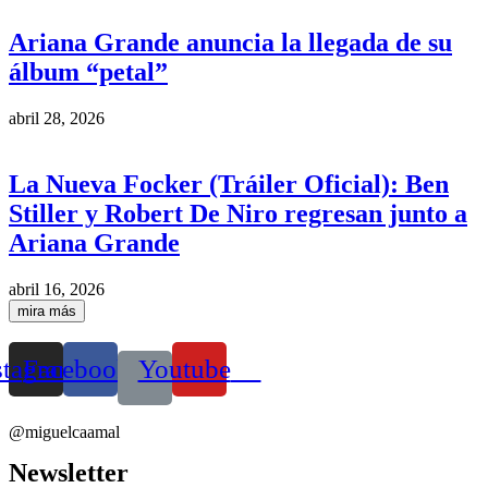
Ariana Grande anuncia la llegada de su
álbum “petal”
abril 28, 2026
La Nueva Focker (Tráiler Oficial): Ben
Stiller y Robert De Niro regresan junto a
Ariana Grande
abril 16, 2026
mira más
stagram
Facebook
Youtube
@miguelcaamal
Newsletter