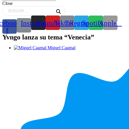
Close
cebook-
Instagram
Youtube
Tiktok
Telegram
Spotify
Apple
f
Yvngo lanza su tema “Venecia”
Miguel Caamal