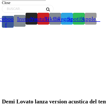
Close
cebook-
Instagram
Youtube
Tiktok
Telegram
Spotify
Apple
f
Demi Lovato lanza version acustica del t