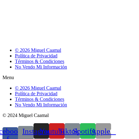
© 2026 Miguel Caamal
Política de Privacidad
Términos & Condiciones
No Vendo Mi Información
Menu
© 2026 Miguel Caamal
Política de Privacidad
Términos & Condiciones
No Vendo Mi Información
© 2024 Miguel Caamal
cebook-
Instagram
Youtube
Tiktok
Spotify
Apple
f