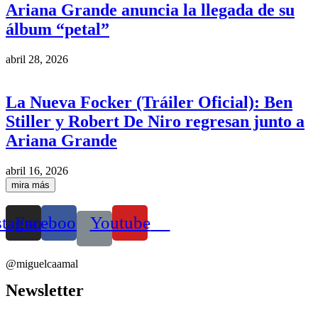
Ariana Grande anuncia la llegada de su
álbum “petal”
abril 28, 2026
La Nueva Focker (Tráiler Oficial): Ben
Stiller y Robert De Niro regresan junto a
Ariana Grande
abril 16, 2026
mira más
stagram
Facebook
Youtube
@miguelcaamal
Newsletter