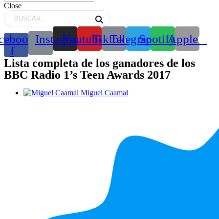
Close
cebook-
Instagram
Youtube
Tiktok
Telegram
Spotify
Apple
f
Lista completa de los ganadores de los
BBC Radio 1’s Teen Awards 2017
Miguel Caamal